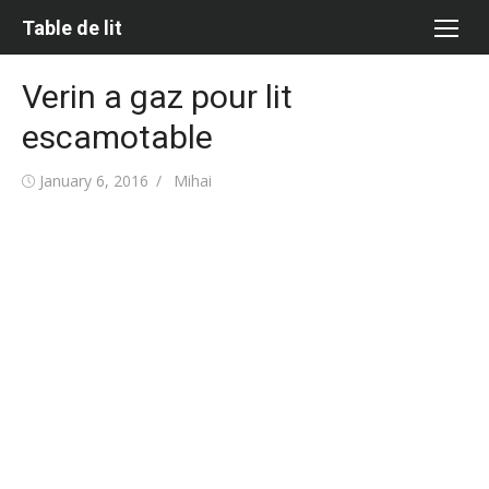
Skip
Table de lit
to
content
Verin a gaz pour lit
escamotable
Posted
Author
January 6, 2016
Mihai
on