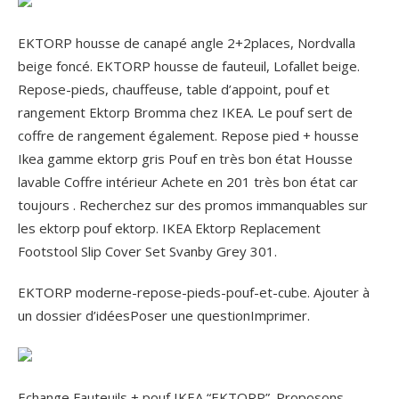
EKTORP housse de canapé angle 2+2places, Nordvalla
beige foncé. EKTORP housse de fauteuil, Lofallet beige.
Repose-pieds, chauffeuse, table d’appoint, pouf et
rangement Ektorp Bromma chez IKEA. Le pouf sert de
coffre de rangement également. Repose pied + housse
Ikea gamme ektorp gris Pouf en très bon état Housse
lavable Coffre intérieur Achete en 201 très bon état car
toujours . Recherchez sur des promos immanquables sur
les ektorp pouf ektorp. IKEA Ektorp Replacement
Footstool Slip Cover Set Svanby Grey 301.
EKTORP moderne-repose-pieds-pouf-et-cube. Ajouter à
un dossier d’idéesPoser une questionImprimer.
Echange Fauteuils + pouf IKEA “EKTORP”. Proposons