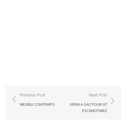
Post
Previous Post
Next Post
navigation
MEUBLE COMTEMPO
VERIN A GAZ POUR LIT
ESCAMOTABLE