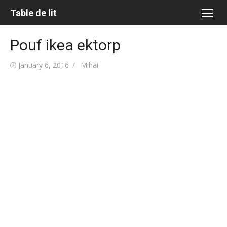
Skip
Table de lit
to
content
Pouf ikea ektorp
Posted
Author
January 6, 2016
Mihai
on