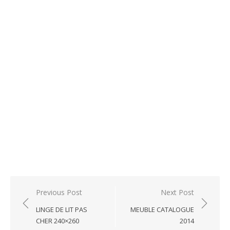
Post
Previous Post
Next Post
navigation
LINGE DE LIT PAS
MEUBLE CATALOGUE
CHER 240×260
2014