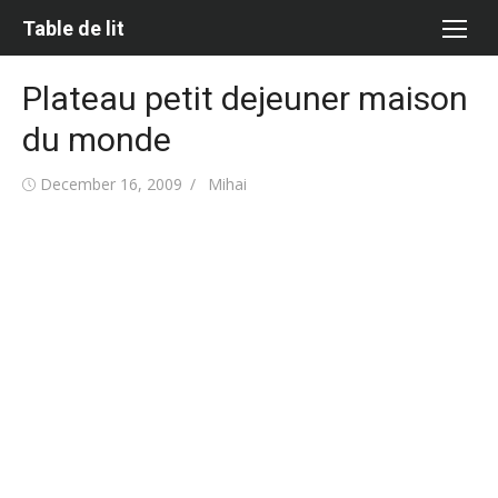
Skip
Table de lit
to
content
Plateau petit dejeuner maison
du monde
Posted
Author
December 16, 2009
Mihai
on