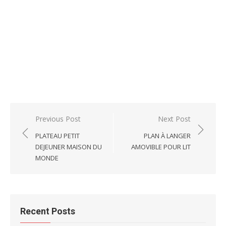
Post
Previous Post
Next Post
navigation
PLATEAU PETIT
PLAN À LANGER
DEJEUNER MAISON DU
AMOVIBLE POUR LIT
MONDE
Recent Posts