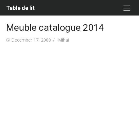
Skip
Table de lit
to
content
Meuble catalogue 2014
Posted
Author
December 17, 2009
Mihai
on