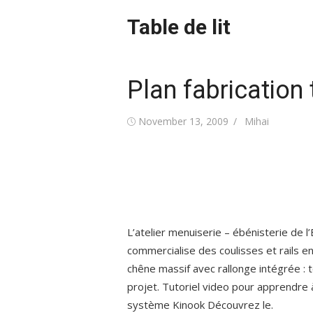
Skip
Table de lit
to
content
Plan fabrication 
Posted
Author
November 13, 2009
Mihai
on
L’atelier menuiserie – ébénisterie de l
commercialise des coulisses et rails en
chêne massif avec rallonge intégrée : t
projet. Tutoriel video pour apprendre 
système Kinook Découvrez le.