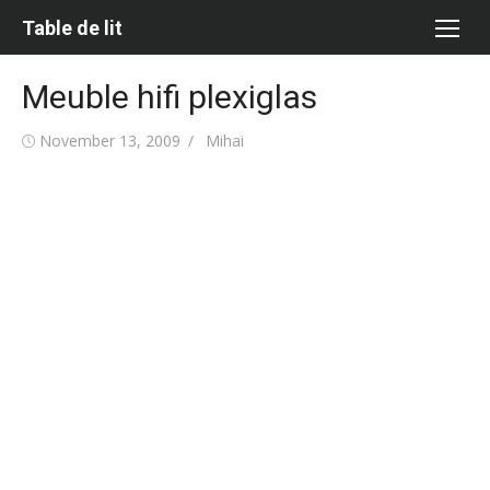
Skip
Table de lit
to
content
Meuble hifi plexiglas
Posted
Author
November 13, 2009
Mihai
on