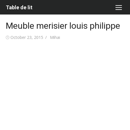
Skip
Table de lit
to
content
Meuble merisier louis philippe
Posted
Author
October 23, 2015
Mihai
on