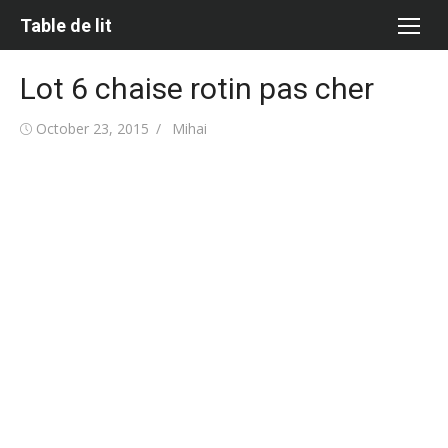
Skip
Table de lit
to
content
Lot 6 chaise rotin pas cher
Posted
Author
October 23, 2015
Mihai
on