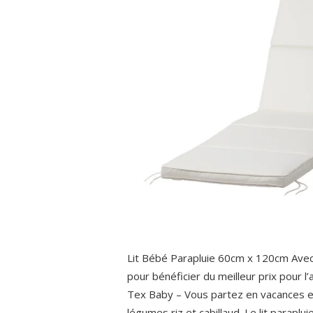
Lit Bébé Parapluie 60cm x 120cm Avec
pour bénéficier du meilleur prix pour l
Tex Baby – Vous partez en vacances et
légumes riz et cabillaud. Le lit paraplui