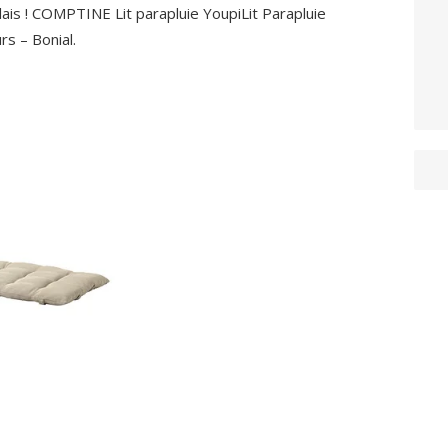
lais ! COMPTINE Lit parapluie YoupiLit Parapluie
s – Bonial.