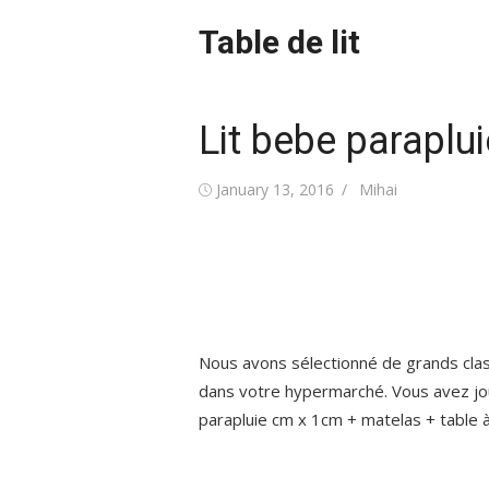
Skip
Table de lit
to
content
Lit bebe paraplui
Posted
Author
January 13, 2016
Mihai
on
Nous avons sélectionné de grands clas
dans votre hypermarché. Vous avez jou
parapluie cm x 1cm + matelas + table à