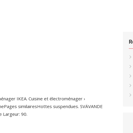
R
ménager IKEA. Cuisine et électroménager ›
achePages similairesHottes suspendues. SVÄVANDE
e Largeur: 90.