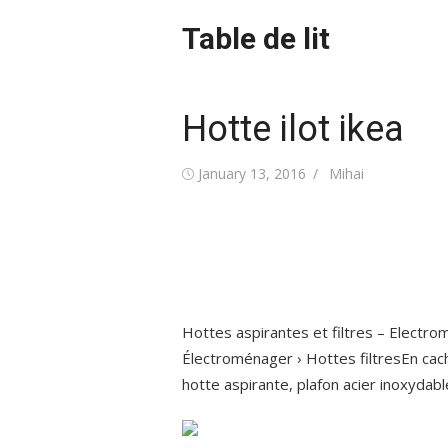
Skip
Table de lit
to
content
Hotte ilot ikea
Posted
Author
January 13, 2016
Mihai
on
Hottes aspirantes et filtres – Electro
Électroménager › Hottes filtresEn c
hotte aspirante, plafon acier inoxydabl