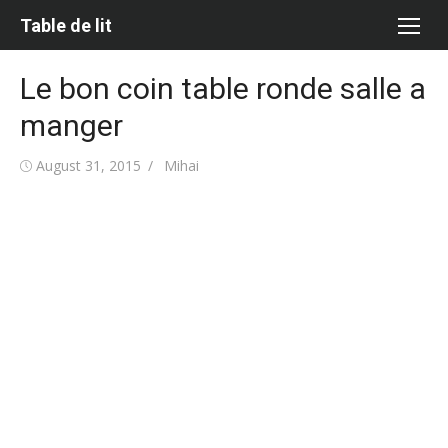
Skip
Table de lit
to
content
Le bon coin table ronde salle a
manger
Posted
Author
August 31, 2015
Mihai
on