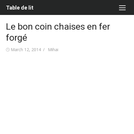
Skip
Table de lit
to
content
Le bon coin chaises en fer
forgé
Posted
Author
March 12, 2014
Mihai
on