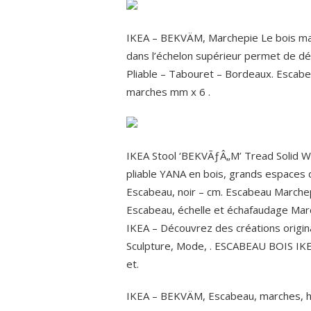
IKEA – BEKVÄM, Marchepie Le bois mass
dans l’échelon supérieur permet de dép
Pliable – Tabouret – Bordeaux. Escabe
marches mm x 6 .
IKEA Stool ‘BEKVÃƒÂ„M’ Tread Solid W
pliable YANA en bois, grands espaces
Escabeau, noir – cm. Escabeau Marchep
Escabeau, échelle et échafaudage M
IKEA – Découvrez des créations original
Sculpture, Mode, . ESCABEAU BOIS IKEA
et.
IKEA – BEKVÄM, Escabeau, marches, hêt