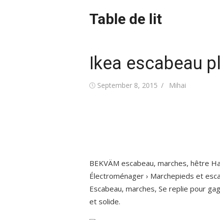
Skip
Table de lit
to
content
Ikea escabeau pl
Posted
Author
September 8, 2015
Mihai
on
BEKVÄM escabeau, marches, hêtre Haut
Électroménager › Marchepieds et esc
Escabeau, marches, Se replie pour gagn
et solide.