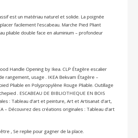
if est un matériau naturel et solide. La poignée
lacer facilement l’escabeau. Marche Pied Pliant
au pliable double face en aluminium – profondeur
ood Handle Opening by Ikea. CLP Étagère escalier
 de rangement, usage . IKEA Bekvam Étagère –
ied Pliable en Polypropylène Rouge Pliable. Outillage
archepied . ESCABEAU DE BIBLIOTHEQUE EN BOIS
es : Tableau d’art et peinture, Art et Artisanat d’art,
 – Découvrez des créations originales : Tableau d’art
re , Se replie pour gagner de la place.