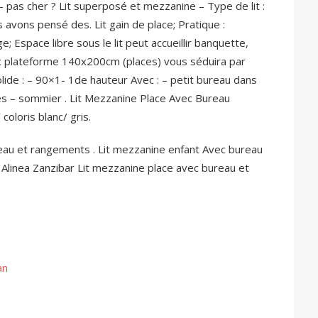
pas cher ? Lit superposé et mezzanine – Type de lit :
 avons pensé des. Lit gain de place; Pratique :
 Espace libre sous le lit peut accueillir banquette,
ec plateforme 140x200cm (places) vous séduira par
olide : – 90×1- 1de hauteur Avec : – petit bureau dans
ères – sommier . Lit Mezzanine Place Avec Bureau
oloris blanc/ gris.
eau et rangements . Lit mezzanine enfant Avec bureau
Alinea Zanzibar Lit mezzanine place avec bureau et
an