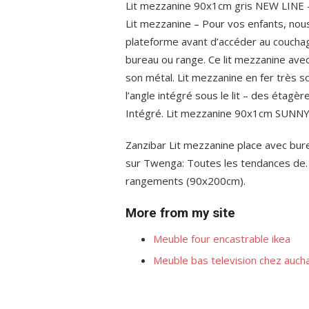
Lit mezzanine 90x1cm gris NEW LINE – 
Lit mezzanine – Pour vos enfants, nous
plateforme avant d’accéder au couchage;
bureau ou range. Ce lit mezzanine av
son métal. Lit mezzanine en fer très s
l’angle intégré sous le lit – des étag
Intégré. Lit mezzanine 90x1cm SUNNY c
Zanzibar Lit mezzanine place avec bur
sur Twenga: Toutes les tendances de. 
rangements (90x200cm).
More from my site
Meuble four encastrable ikea
Meuble bas television chez auch