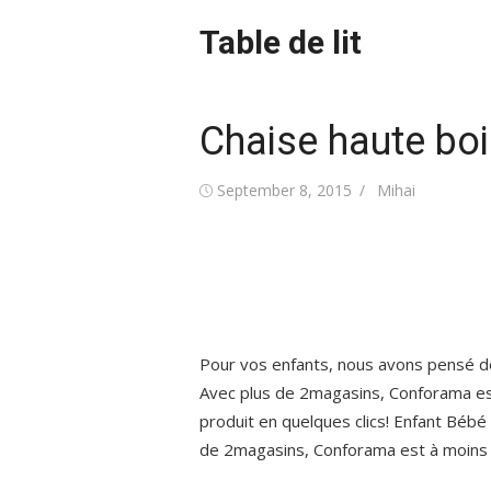
Skip
Table de lit
to
content
Chaise haute bo
Posted
Author
September 8, 2015
Mihai
on
Pour vos enfants, nous avons pensé d
Avec plus de 2magasins, Conforama es
produit en quelques clics! Enfant Béb
de 2magasins, Conforama est à moins 