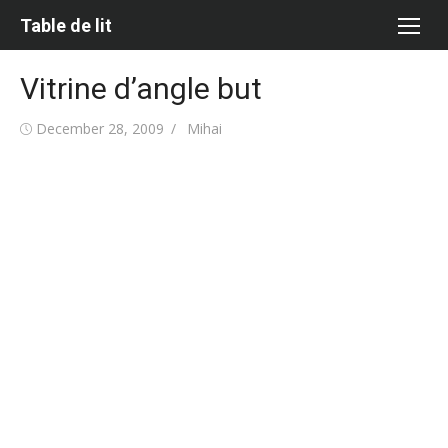
Skip
Table de lit
to
content
Vitrine d’angle but
Posted
Author
December 28, 2009
Mihai
on