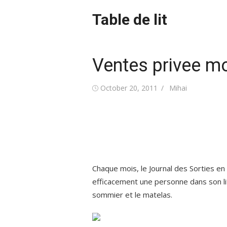
Skip
Table de lit
to
content
Ventes privee mo
Posted
Author
October 20, 2011
Mihai
on
Chaque mois, le Journal des Sorties en
efficacement une personne dans son lit
sommier et le matelas.