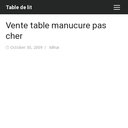
Skip
Table de lit
to
content
Vente table manucure pas
cher
Posted
Author
October 30, 2009
Mihai
on