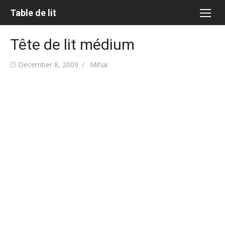
Skip
Table de lit
to
content
Tête de lit médium
Posted
Author
December 8, 2009
Mihai
on