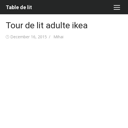
Skip
Table de lit
to
content
Tour de lit adulte ikea
Posted
Author
December 16, 2015
Mihai
on