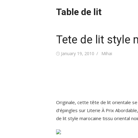
Skip
Table de lit
to
content
Tete de lit style
Posted
Author
January 19, 2010
Mihai
on
Originale, cette tête de lit orientale se
d’épingles sur Literie À Prix Abordab
de lit style marocaine tissu oriental no