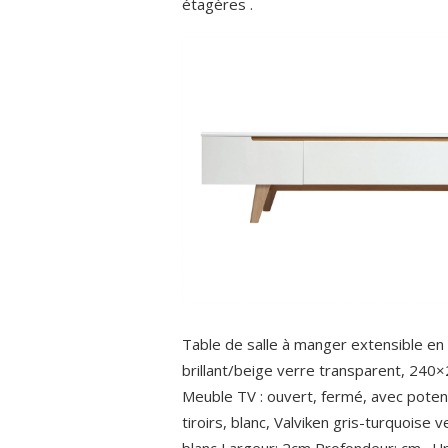
étagères .
Table de salle à manger extensible en 
brillant/beige verre transparent, 240
Meuble TV : ouvert, fermé, avec poten
tiroirs, blanc, Valviken gris-turquois
blanc Largeur: 2cm Profondeur: cm . U