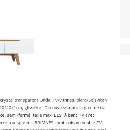
crystal transparent Onda. TV/vitrines, blanc/Selsviken
×20/40x1cm, glissière . Découvrez toute la gamme de
ce, semi-fermé, taille max. BESTÅ banc TV avec
e verre transparent. BRIMNES combinaison meuble TV,
n simple banc tv ou une combinaison meuble tele avec