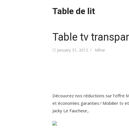
Skip
Table de lit
to
content
Table tv transpa
Posted
Author
January 31, 2012
Mihai
on
Découvrez nos réductions sur l’offre M
et économies garanties ! Mobilier tv e
Jacky Le Faucheur,.