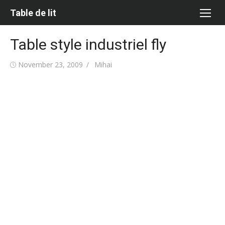
Skip
Table de lit
to
content
Table style industriel fly
Posted
Author
November 23, 2009
Mihai
on