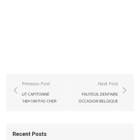
Post
Previous Post
Next Post
navigation
LIT CAPITONNÉ
FAUTEUIL DENTAIRE
140×190 PAS CHER
OCCASION BELGIQUE
Recent Posts