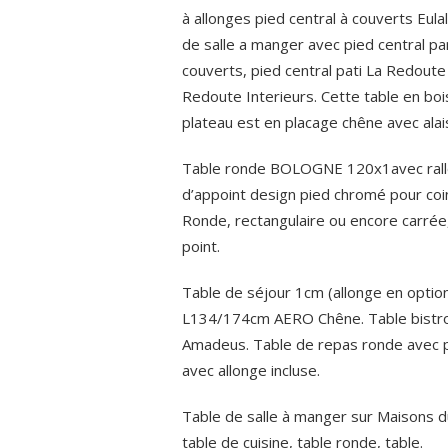
à allonges pied central à couverts Eula
de salle a manger avec pied central p
couverts, pied central pati La Redoute
Redoute Interieurs. Cette table en bois
plateau est en placage chêne avec alai
Table ronde BOLOGNE 120x1avec rall
d’appoint design pied chromé pour coin
Ronde, rectangulaire ou encore carrée
point.
Table de séjour 1cm (allonge en option
L134/174cm AERO Chêne. Table bistro
Amadeus. Table de repas ronde avec p
avec allonge incluse.
Table de salle à manger sur Maisons du 
table de cuisine, table ronde, table.