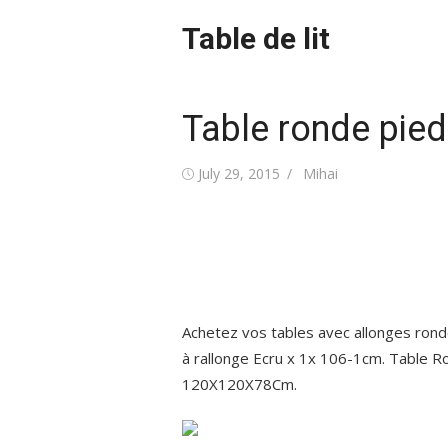
Skip
Table de lit
to
content
Table ronde pied
Posted
Author
July 29, 2015
Mihai
on
Achetez vos tables avec allonges rond
à rallonge Ecru x 1x 106-1cm. Table Ro
120X120X78Cm.