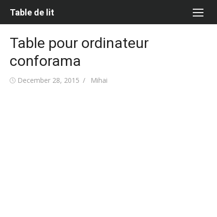
Skip
Table de lit
to
content
Table pour ordinateur
conforama
Posted
Author
December 28, 2015
Mihai
on