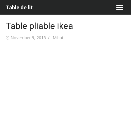
Skip
Table de lit
to
content
Table pliable ikea
Posted
Author
November 9, 2015
Mihai
on