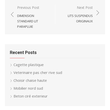
Post
Previous Post
Next Post
navigation
DIMENSION
LITS SUSPENDUS
STANDARD LIT
ORIGINAUX
PARAPLUIE
Recent Posts
Cagette plastique
Veterinaire pas cher rive sud
Choisir chaise haute
Mobilier nord sud
Beton ciré exterieur