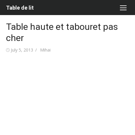
Skip
Table de lit
to
content
Table haute et tabouret pas
cher
Posted
Author
July 5, 2013
Mihai
on