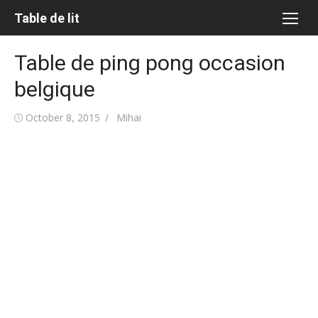
Skip
Table de lit
to
content
Table de ping pong occasion
belgique
Posted
Author
October 8, 2015
Mihai
on