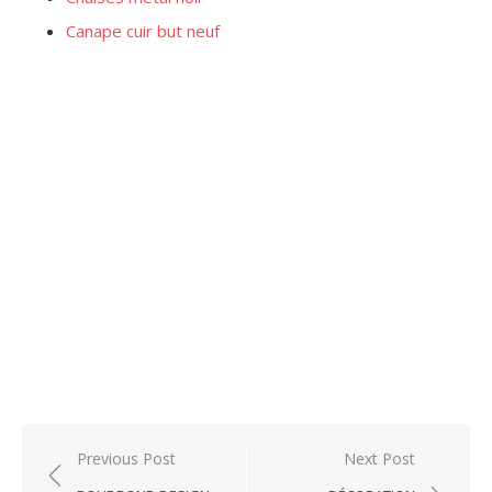
Canape cuir but neuf
Post
Previous Post
Next Post
navigation