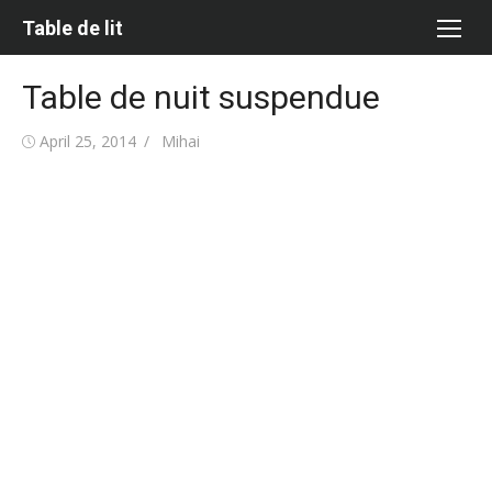
Skip
Table de lit
to
content
Table de nuit suspendue
Posted
Author
April 25, 2014
Mihai
on