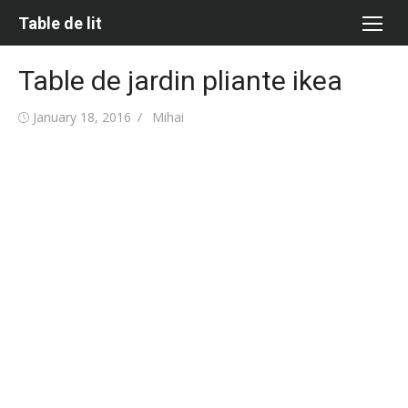
Skip
Table de lit
to
content
Table de jardin pliante ikea
Posted
Author
January 18, 2016
Mihai
on