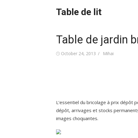
Skip
Table de lit
to
content
Table de jardin 
Posted
Author
October 24, 2013
Mihai
on
L’essentiel du bricolage à prix dépôt po
dépôt, arrivages et stocks permanent
images choquantes.