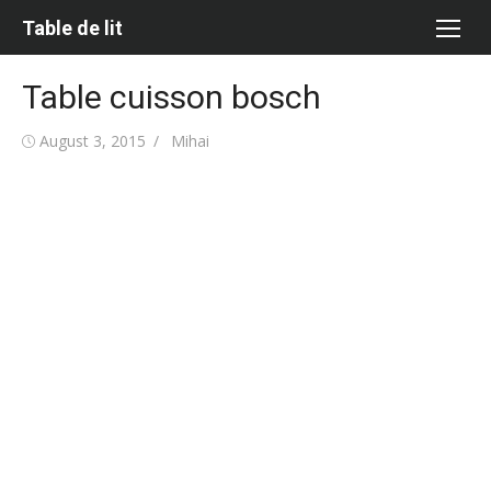
Skip
Table de lit
to
content
Table cuisson bosch
Posted
Author
August 3, 2015
Mihai
on