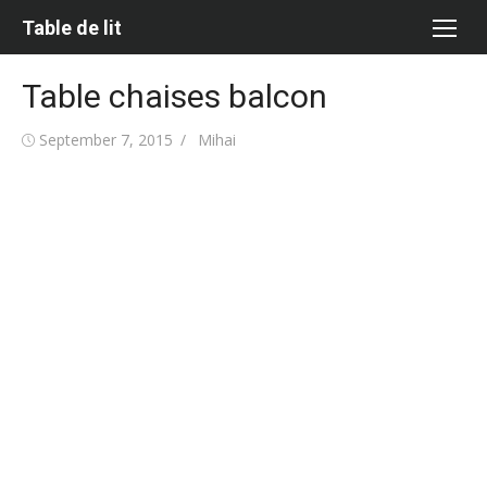
Skip
Table de lit
to
content
Table chaises balcon
Posted
Author
September 7, 2015
Mihai
on