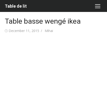
Skip
Table de lit
to
content
Table basse wengé ikea
Posted
Author
December 11, 2015
Mihai
on