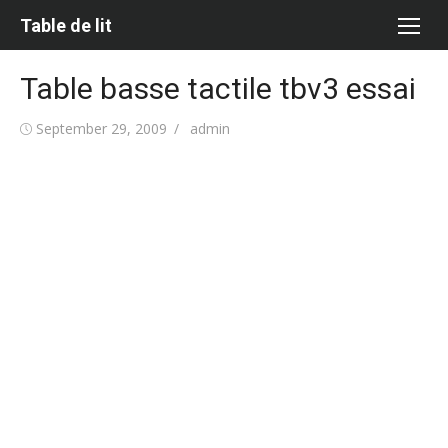
Skip
Table de lit
to
content
Table basse tactile tbv3 essai
Posted
Author
September 29, 2009
admin
on