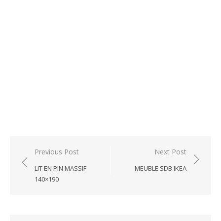
Post
Previous Post
Next Post
navigation
LIT EN PIN MASSIF
MEUBLE SDB IKEA
140×190