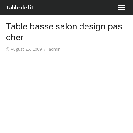
Skip
Table de lit
to
content
Table basse salon design pas
cher
Posted
Author
August 26, 2009
admin
on