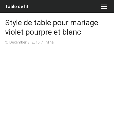
Skip
Table de lit
to
content
Style de table pour mariage
violet pourpre et blanc
Posted
Author
December 8, 2015
Mihai
on