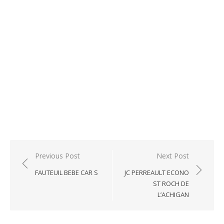
Post
Previous Post
Next Post
navigation
FAUTEUIL BEBE CAR S
JC PERREAULT ECONO
ST ROCH DE
L’ACHIGAN