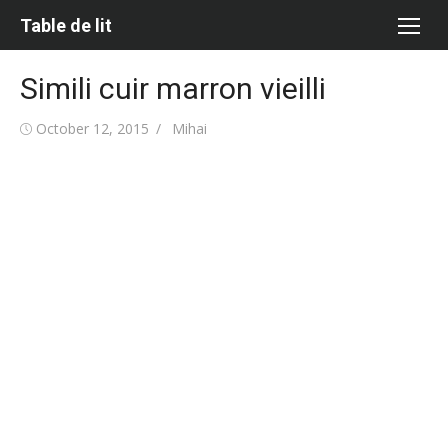
Skip
Table de lit
to
content
Simili cuir marron vieilli
Posted
Author
October 12, 2015
Mihai
on