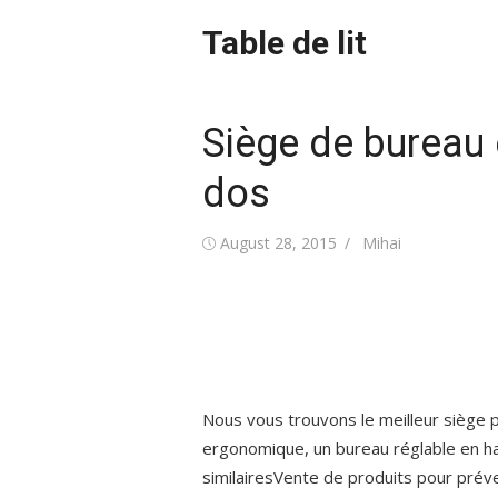
Skip
Table de lit
to
content
Siège de bureau
dos
Posted
Author
August 28, 2015
Mihai
on
Nous vous trouvons le meilleur siège 
ergonomique, un bureau réglable en hau
similairesVente de produits pour préve