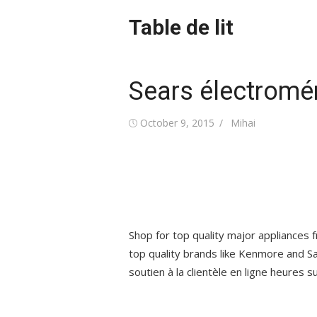
Skip
Table de lit
to
content
Sears électromé
Posted
Author
October 9, 2015
Mihai
on
Shop for top quality major appliances 
top quality brands like Kenmore and Sa
soutien à la clientèle en ligne heures 