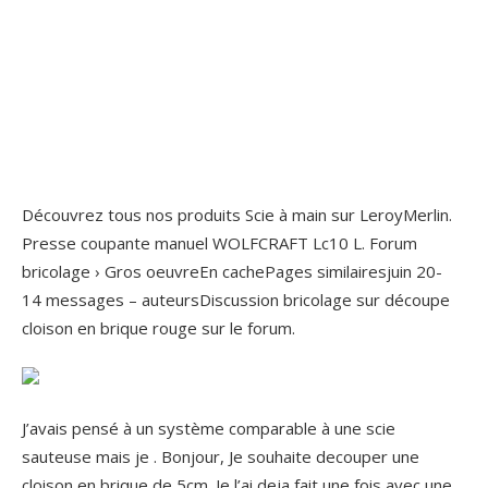
Découvrez tous nos produits Scie à main sur LeroyMerlin.
Presse coupante manuel WOLFCRAFT Lc10 L. Forum
bricolage › Gros oeuvreEn cachePages similairesjuin 20-
14 messages – ‎auteursDiscussion bricolage sur découpe
cloison en brique rouge sur le forum.
J’avais pensé à un système comparable à une scie
sauteuse mais je . Bonjour, Je souhaite decouper une
cloison en brique de 5cm. Je l’ai deja fait une fois avec une