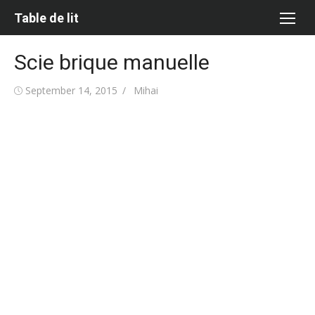
Skip
Table de lit
to
content
Scie brique manuelle
Posted
Author
September 14, 2015
Mihai
on