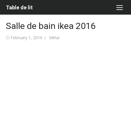
Skip
Table de lit
to
content
Salle de bain ikea 2016
Posted
Author
February 1, 2010
Mihai
on