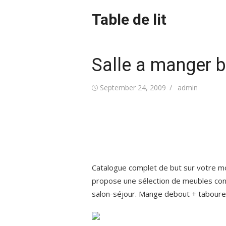
Skip
Table de lit
to
content
Salle a manger 
Posted
Author
September 24, 2009
admin
on
Catalogue complet de but sur votre m
propose une sélection de meubles con
salon-séjour. Mange debout + tabour