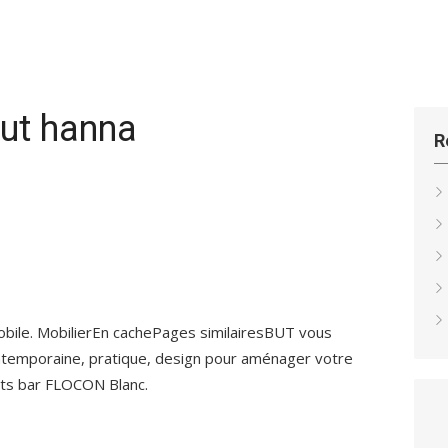
but hanna
R
obile. MobilierEn cachePages similairesBUT vous
temporaine, pratique, design pour aménager votre
ets bar FLOCON Blanc.