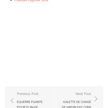
Post
Previous Post
Next Post
navigation
EQUERRE PLIANTE
GALETTE DE CHAISE
POUR PLAN DE
DE JARDIN PAS CHER