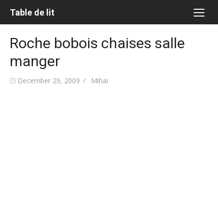
Skip
Table de lit
to
content
Roche bobois chaises salle
manger
Posted
Author
December 29, 2009
Mihai
on