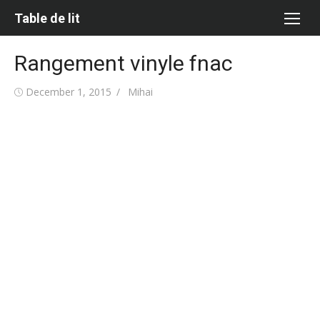
Skip
Table de lit
to
content
Rangement vinyle fnac
Posted
Author
December 1, 2015
Mihai
on