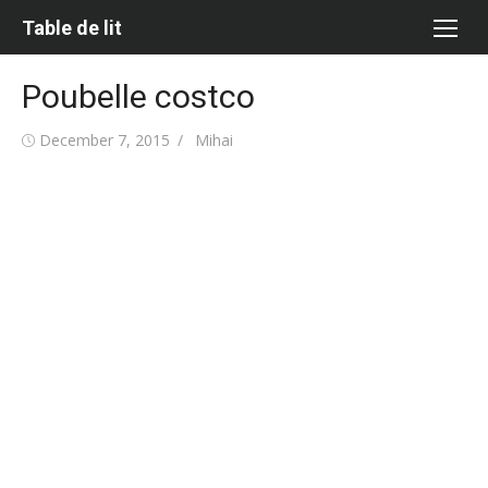
Skip
Table de lit
to
content
Poubelle costco
Posted
Author
December 7, 2015
Mihai
on