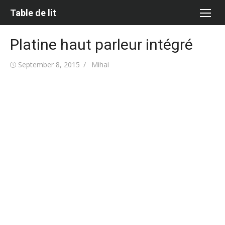
Skip
Table de lit
to
content
Platine haut parleur intégré
Posted
Author
September 8, 2015
Mihai
on