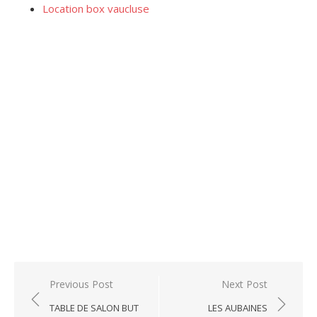
Location box vaucluse
Post
Previous Post
Next Post
navigation
TABLE DE SALON BUT
LES AUBAINES