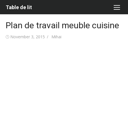
Skip
Table de lit
to
content
Plan de travail meuble cuisine
Posted
Author
November 3, 2015
Mihai
on