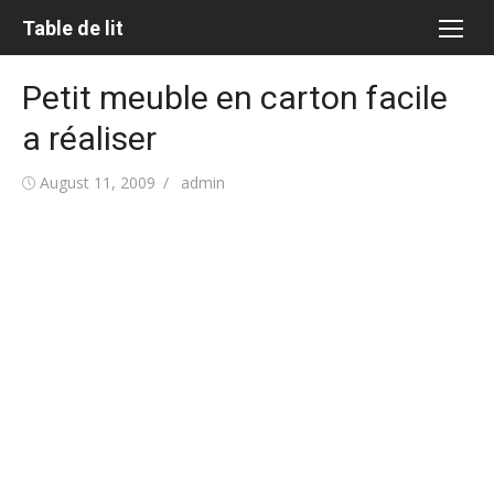
Skip
Table de lit
to
content
Petit meuble en carton facile
a réaliser
Posted
Author
August 11, 2009
admin
on