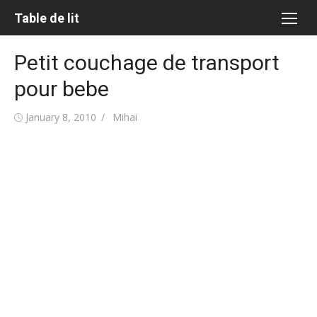
Skip
Table de lit
to
content
Petit couchage de transport
pour bebe
Posted
Author
January 8, 2010
Mihai
on