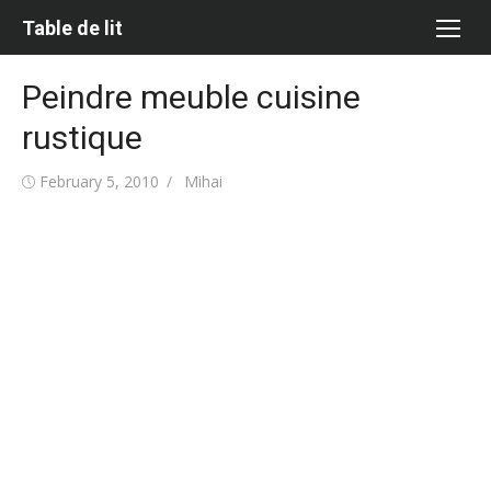
Skip
Table de lit
to
content
Peindre meuble cuisine
rustique
Posted
Author
February 5, 2010
Mihai
on